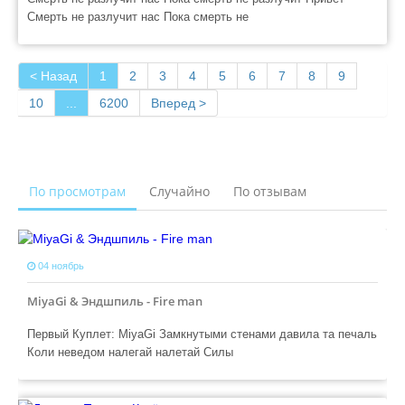
Смерть не разлучит нас Пока смерть не
< Назад
1
2
3
4
5
6
7
8
9
10
...
6200
Вперед >
По просмотрам
Случайно
По отзывам
04 ноябрь
MiyaGi & Эндшпиль - Fire man
Первый Куплет: MiyaGi Замкнутыми стенами давила та печаль
Коли неведом налегай налетай Силы