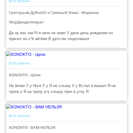
06 февраль
Григорьев Дубоshit x Грязный Жека - Мореана
МорДендегенерат
Да ну вас нах*й я ниче не знаю У дена день рождения он
присел на х*й айтбая В детстве поцеловали
06 февраль
KONOKTO - Цепи
На блоке У у Ноги У у Я не слышу У у Встал и вышел Я на
трепе у Я на трепу угу слышу треп в углу Я
06 февраль
KONOKTO - ВАМ НЕЛЬЗЯ