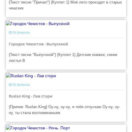
{Текст песни "Причал"} {Куплет 1} Моё лето проходит в старых
чешских
06 февраль
Городок Чекистов - Выпускной
{Текст песни "Выпускной"} {Куплет 1} Детские книжки, синие
листья В
06 февраль
Ruslan King - Лав стори
{Припев: Ruslan King} Оу-оу, оу-оу, я тебя отпускаю Оу-оу, оу-
оу, ты стала воспоминаньем