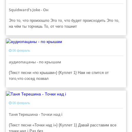
Squidward's Joke - Он
Это то, что произошло Это то, что будет происходить Это то,
на чём ты торчишь То, от чего тошнит
06 февраль
аудиопацаны - по крышам
{Текст песни «по крышам»} {Куплет 1} Нам не спится от
того,что сосед позвал
06 февраль
Таня Терешина - Точки над i
{Текст песни «Точки над i»} {Куплет 1} Давай расставим все
точки над i Раз без