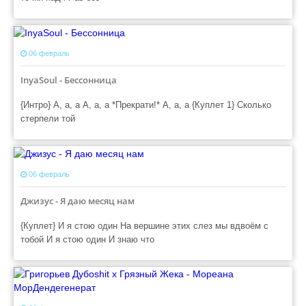
06 февраль
InyaSoul - Бессонница
{Интро} А, а, а А, а, а *Прекрати!* А, а, а {Куплет 1} Сколько
стерпели той
06 февраль
Джизус - Я даю месяц нам
{Куплет} И я стою один На вершине этих слез мы вдвоём с
тобой И я стою один И знаю что