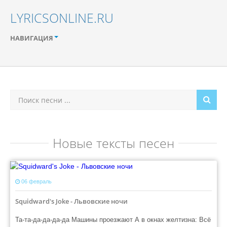
LYRICSONLINE.RU
НАВИГАЦИЯ
Новые тексты песен
06 февраль
Squidward's Joke - Львовские ночи
Та-та-да-да-да-да Машины проезжают А в окнах желтизна: Всё