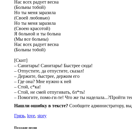
Нас всех радует весна
(Больны тобой)
Но ты меня заразила
(Своей любовью)
Но ты меня заразила
(Своею красотой)
Я больной и ты больна
(Мы все больны)
Нас всех радует весна
(Больны тобой)
[Скит]
– Санитары! Санитары! Быстрее сюда!
– Отпустите, да отпустите, сказал!
– Держите, быстрее, держим его
– Где она? Мне нужно к ней
– Стой, с*ка!
– Стой, не смей отпугивать, бл*ть!
– Помогите, помо-ги-те! Что же ты наделала...?Пройти т
Нашли ошибку в тексте?
Сообщите администратору, вы
Грязь
,
love
,
story
Похожие песни