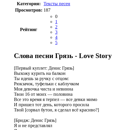
Категория:
Тексты песен
Просмотров:
187
0
1
2
Рейтинг
3
4
5
Слова песни Грязь - Love Story
[Первый куплет: Денис Грязь]
Выхожу курить на балкон
Ты идешь за ручку с отцом:
Рюкзачок, туфельки с каблучком
Моя девочка чиста и невинна
Твои 16 от моих — половина
Все это время я терпел — все девки мимо
И пришел тот день, которого просила
Твой [сорвал бутон, я сделал всё красиво?]
[Бридж: Денис Грязь]
Я и не представлял