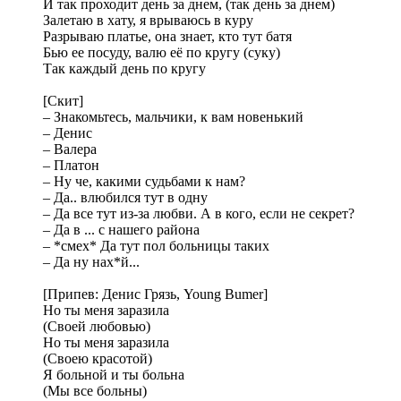
И так проходит день за днем, (так день за днем)
Залетаю в хату, я врываюсь в куру
Разрываю платье, она знает, кто тут батя
Бью ее посуду, валю её по кругу (суку)
Так каждый день по кругу
[Скит]
– Знакомьтесь, мальчики, к вам новенький
– Денис
– Валера
– Платон
– Ну че, какими судьбами к нам?
– Да.. влюбился тут в одну
– Да все тут из-за любви. А в кого, если не секрет?
– Да в ... с нашего района
– *смех* Да тут пол больницы таких
– Да ну нах*й...
[Припев: Денис Грязь, Young Bumer]
Но ты меня заразила
(Своей любовью)
Но ты меня заразила
(Своею красотой)
Я больной и ты больна
(Мы все больны)