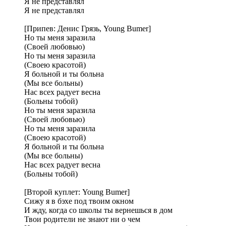
Я не представлял
Я не представлял
[Припев: Денис Грязь, Young Bumer]
Но ты меня заразила
(Своей любовью)
Но ты меня заразила
(Своею красотой)
Я больной и ты больна
(Мы все больны)
Нас всех радует весна
(Больны тобой)
Но ты меня заразила
(Своей любовью)
Но ты меня заразила
(Своею красотой)
Я больной и ты больна
(Мы все больны)
Нас всех радует весна
(Больны тобой)
[Второй куплет: Young Bumer]
Сижу я в бэхе под твоим окном
И жду, когда со школы ты вернешься в дом
Твои родители не знают ни о чем