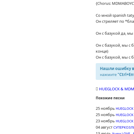
{Chorus: MDMABOYC
Со мной spanish taty
Он стреляет по *бла
Он с базукой да, мы 
Он с базукой, мы с ба
конце)
Он с базукой, мы с б
Нашли ошибку в
нажмите
"Ctrl+En
HUEGLOCK & MDM
Похожие песни
25 ноябрь
HUEGLOCK 
25 ноябрь
HUEGLOCK 
23 ноябрь
HUEGLOCK 
04 август
СУПЕРКОЗЛЫ 
13 июль
Yuma.LOVE - 