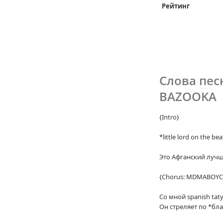
Рейтинг
Слова пе
BAZOOKA
{Intro}
*little lord on the bea
Это Афганский лучш
{Chorus: MDMABOYC
Со мной spanish taty
Он стреляет по *бла