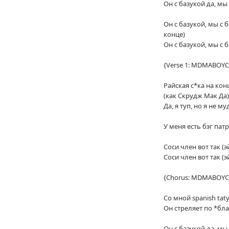
Он с базукой да, мы 
Он с базукой, мы с ба
конце)
Он с базукой, мы с б
{Verse 1: MDMABOYC
Райская с*ка на кон
(как Скрудж Мак Да)
Да, я туп, но я не му
У меня есть бэг пат
Соси член вот так (эй
Соси член вот так (эй
{Chorus: MDMABOYC
Со мной spanish taty
Он стреляет по *бла
Он с базукой да, мы 