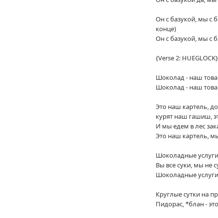
Он с базукой, мы с ба
конце)
Он с базукой, мы с б
{Verse 2: HUEGLOCK}
Шоколад - наш това
Шоколад - наш това
Это наш картель, д
курят наш гашиш, эт
И мы едем в лес зак
Это наш картель, 
Шоколадные услуги,
Вы все суки, мы не с
Шоколадные услуги,
Круглые сутки на п
Пидорас, *блан - это