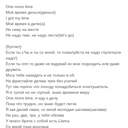
One more time
Моё время деньги(деньги)
I got my time
Моё время в деле(а)
Не сижу на месте
Не надо лжи, не надо лести(let's go)
{Куплет}
Если ты с*ка и ты со мной, то пожалуйста не надо глупить(не
надо!)
Если ты опп то даже не вздумай ко мне подходить или даже
дружить
Могу тебе накидать и не только в ufc
На фристайле делаю трек без усилий
Тут так горячо что походу понадобиться огнетушитель
Я-я тупой но не глупый, знаю времени меру
One more time, я иду к делу
Пока что трудно, но знаю будет легче
Я как далай лама, со мной молодая шалава(шалава)
На раз, два, три, у тебя облава
У моего брата с собой есть Llama
Со мной тони монтана