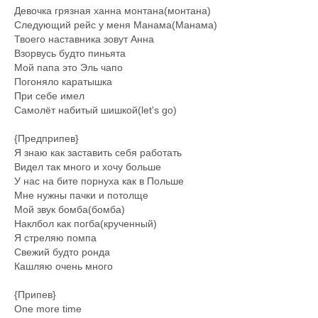
Девочка грязная ханна монтана(монтана)
Следующий рейс у меня Манама(Манама)
Твоего наставника зовут Анна
Взорвусь будто пиньята
Мой папа это Эль чапо
Погоняло каратышка
При себе имел
Самолёт набитый шишкой(let's go)
{Предприпев}
Я знаю как заставить себя работать
Видел так много и хочу больше
У нас на бите порнуха как в Польше
Мне нужны пачки и потолще
Мой звук бомба(бомба)
Наклбол как погба(крученный)
Я стреляю помпа
Свежий будто ронда
Кашляю очень много
{Припев}
One more time