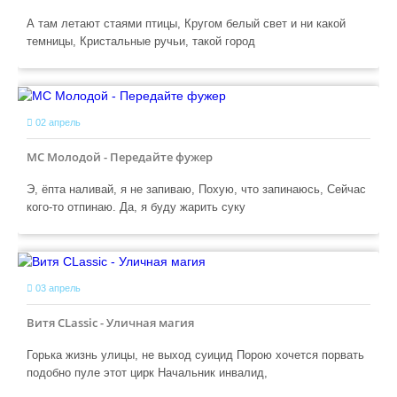
А там летают стаями птицы, Кругом белый свет и ни какой
темницы, Кристальные ручьи, такой город
02 апрель
MC Молодой - Передайте фужер
Э, ёпта наливай, я не запиваю, Похую, что запинаюсь, Сейчас
кого-то отпинаю. Да, я буду жарить суку
03 апрель
Витя CLassic - Уличная магия
Горька жизнь улицы, не выход суицид Порою хочется порвать
подобно пуле этот цирк Начальник инвалид,