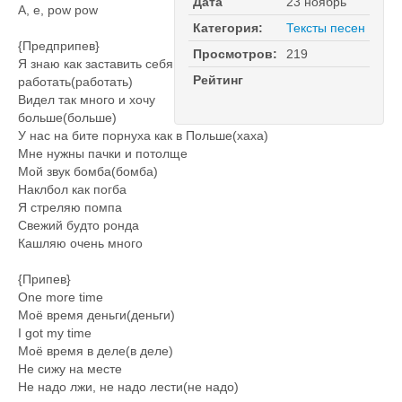
Дата
23 ноябрь
А, е, pow pow
Категория:
Тексты песен
{Предприпев}
Просмотров:
219
Я знаю как заставить себя
Рейтинг
работать(работать)
Видел так много и хочу
больше(больше)
У нас на бите порнуха как в Польше(хаха)
Мне нужны пачки и потолще
Мой звук бомба(бомба)
Наклбол как погба
Я стреляю помпа
Свежий будто ронда
Кашляю очень много
{Припев}
One more time
Моё время деньги(деньги)
I got my time
Моё время в деле(в деле)
Не сижу на месте
Не надо лжи, не надо лести(не надо)