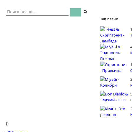
Топ песни
4
5
})