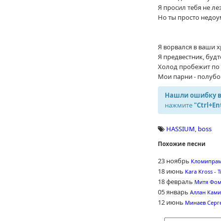
Я просил тебя не ле
Но ты просто недо
Я ворвался в ваши 
Я предвестник, буд
Холод пробежит по 
Мои парни - полубог
Нашли ошибку в
нажмите
"Ctrl+En
HASSIUM
,
boss
Похожие песни
23 ноябрь
Кломипрам
18 июнь
Kara Kross - 
18 февраль
Митя Фом
05 январь
Аллан Ками
12 июнь
Минаев Серге