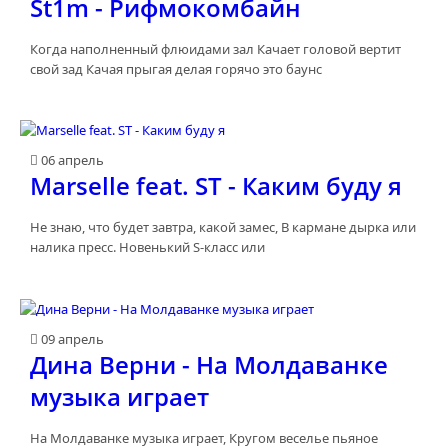
St1m - Рифмокомбайн
Когда наполненный флюидами зал Качает головой вертит
свой зад Качая прыгая делая горячо это баунс
06 апрель
Marselle feat. ST - Каким буду я
Не знаю, что будет завтра, какой замес, В кармане дырка или
налика пресс. Новенький S-класс или
09 апрель
Дина Верни - На Молдаванке
музыка играет
На Молдаванке музыка играет, Кругом веселье пьяное