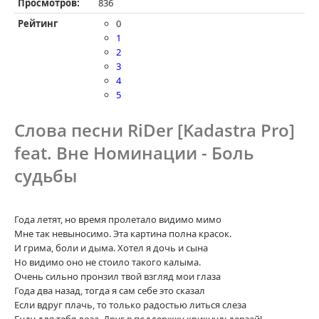
Просмотров:
836
Рейтинг
0
1
2
3
4
5
Слова песни RiDer [Kadastra Pro]
feat. Вне Номинации - Боль
судьбы
Года летят, но время пролетало видимо мимо
Мне так невыносимо. Эта картина полна красок.
И грима, боли и дыма. Хотел я дочь и сына
Но видимо оно не стоило такого калыма.
Очень сильно пронзил твой взгляд мои глаза
Года два назад, тогда я сам себе это сказал
Если вдруг плачь, то только радостью литься слеза
Буду для тебя лоза. Друг в поддержку крикнул: дерзай!