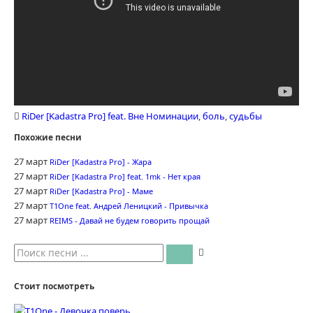
RiDer [Kadastra Pro] feat. Вне Номинации
,
боль
,
судьбы
Похожие песни
27 март
RiDer [Kadastra Pro] - Жара
27 март
RiDer [Kadastra Pro] feat. 1mk - Нет края
27 март
RiDer [Kadastra Pro] - Маме
27 март
T1One feat. Андрей Леницкий - Привычка
27 март
REIMS - Давай не будем говорить прощай
Стоит посмотреть