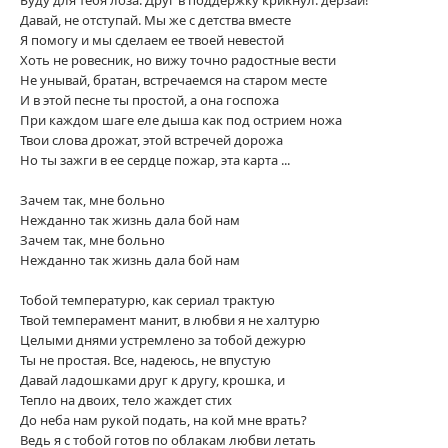
Давай, не отступай. Мы же с детства вместе
Я помогу и мы сделаем ее твоей невестой
Хоть не ровесник, но вижу точно радостные вести
Не унывай, братан, встречаемся на старом месте
И в этой песне ты простой, а она госпожа
При каждом шаге еле дыша как под острием ножа
Твои слова дрожат, этой встречей дорожа
Но ты зажги в ее сердце пожар, эта карта ...
Зачем так, мне больно
Нежданно так жизнь дала бой нам
Зачем так, мне больно
Нежданно так жизнь дала бой нам
Тобой температурю, как сериал трактую
Твой темперамент манит, в любви я не халтурю
Целыми днями устремлено за тобой дежурю
Ты не простая. Все, надеюсь, не впустую
Давай ладошками друг к другу, крошка, и
Тепло на двоих, тело жаждет стих
До неба нам рукой подать, на кой мне врать?
Ведь я с тобой готов по облакам любви летать