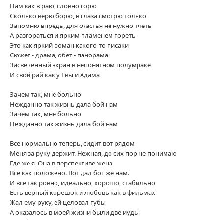
Нам как в раю, словно горю
Сколько верю борю, в глаза смотрю только
Запомню впредь, для счастья не нужно тлеть
А разгораться и ярким пламенем гореть
Это как яркий роман какого-то писаки
Сюжет - драма, обет - панорама
Засвеченный экран в непонятном полумраке
И свой рай как у Евы и Адама
Зачем так, мне больно
Нежданно так жизнь дала бой нам
Зачем так, мне больно
Нежданно так жизнь дала бой нам
Все нормально теперь, сидит вот рядом
Меня за руку держит. Нежная, до сих пор не понимаю
Где же я. Она в перспективе жена
Все как положено. Вот дал бог же нам.
И все так ровно, идеально, хорошо, стабильно
Есть верный корешок и любовь как в фильмах
Жал ему руку, ей целовал губы
А оказалось в моей жизни были две иуды