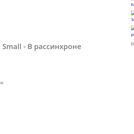
})
 Small - В рассинхроне
ко