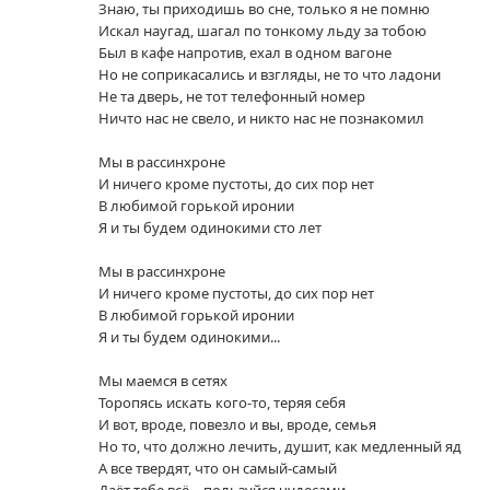
Знаю, ты приходишь во сне, только я не помню
Искал наугад, шагал по тонкому льду за тобою
Был в кафе напротив, ехал в одном вагоне
Но не соприкасались и взгляды, не то что ладони
Не та дверь, не тот телефонный номер
Ничто нас не свело, и никто нас не познакомил
Мы в рассинхроне
И ничего кроме пустоты, до сих пор нет
В любимой горькой иронии
Я и ты будем одинокими сто лет
Мы в рассинхроне
И ничего кроме пустоты, до сих пор нет
В любимой горькой иронии
Я и ты будем одинокими...
Мы маемся в сетях
Торопясь искать кого-то, теряя себя
И вот, вроде, повезло и вы, вроде, семья
Но то, что должно лечить, душит, как медленный яд
А все твердят, что он самый-самый
Даёт тебе всё – пользуйся чудесами