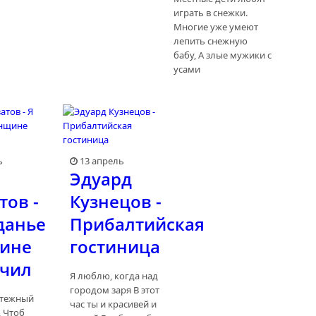
играть в снежки.
Многие уже умеют
лепить снежную
бабу, А злые мужики с
усами
ь
13 апрель
Эдуард
тов -
Кузнецов -
данье
Прибалтийская
ине
гостиница
ачил
Я люблю, когда над
городом заря В этот
ятежный
час ты и красивей и
, Чтоб