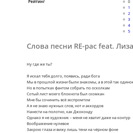
Рейтинг
0
1
2
3
4
5
Слова песни RE-pac feat. Лиза
Ну где же ты?
Я искал тебя долго, появись, ради бога
Мы в прошлой жизни были знакомы, а в этой так одино
Но в попытках фантом собрать по осколкам
Сотый лист моего блокнота был скомкан
Мне бы сочинить всё экспромтом
А я не знаю нужных слов, нот и аккордов
Нанести на полотно, как Джоконду
Однако я не художник – меня не хватит даже на контур
Воображение нулевое
Закрою глаза и вижу лишь тени на чёрном фоне