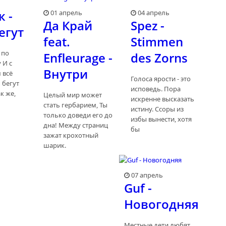
 -
01 апрель
04 апрель
Да Край
Spez -
егут
feat.
Stimmen
 по
Enfleurage -
des Zorns
 И с
Внутри
 всё
Голоса ярости - это
 бегут
исповедь. Пора
к же,
Целый мир может
искренне высказать
стать гербарием, Ты
истину. Ссоры из
только доведи его до
избы вынести, хотя
дна! Между страниц
бы
зажат крохотный
шарик.
07 апрель
Guf -
Новогодняя
Местные дети любят