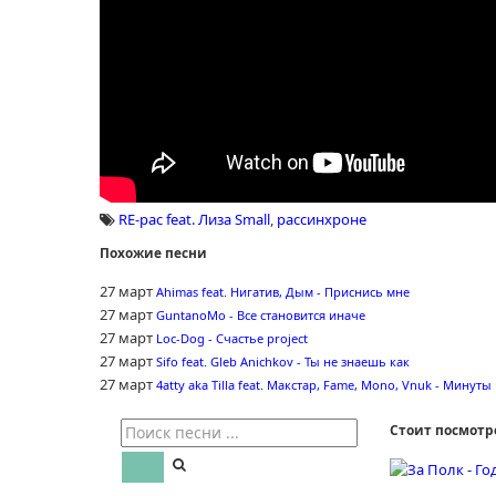
RE-pac feat. Лиза Small
,
рассинхроне
Похожие песни
27 март
Ahimas feat. Нигатив, Дым - Приснись мне
27 март
GuntanoMo - Все становится иначе
27 март
Loc-Dog - Счастье project
27 март
Sifo feat. Gleb Anichkov - Ты не знаешь как
27 март
4atty aka Tilla feat. Макстар, Fame, Mono, Vnuk - Минуты
Стоит посмотр