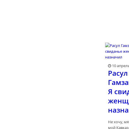
10 апрел
Расул
Гамза
Я сви
женщ
назн
Не хочу, м
мой Кавказ