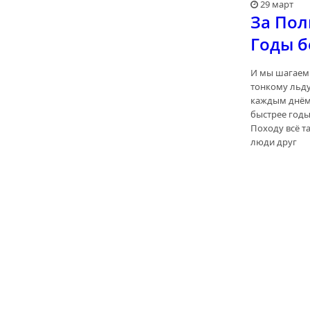
29 март
За Полк
Годы б
И мы шагаем
тонкому льду
каждым днём
быстрее годы
Походу всё та
люди друг