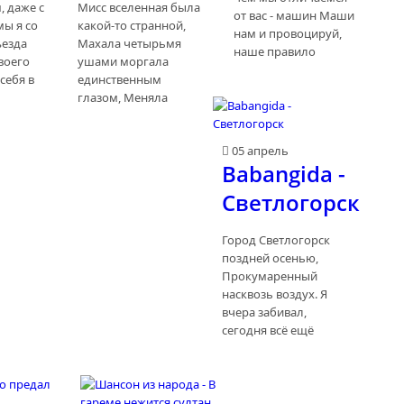
, даже с
Мисс вселенная была
от вас - машин Маши
мы я со
какой-то странной,
нам и провоцируй,
ъезда
Махала четырьмя
наше правило
воего
ушами моргала
себя в
единственным
глазом, Меняла
05 апрель
Babangida -
Светлогорск
Город Светлогорск
поздней осенью,
Прокумаренный
насквозь воздух. Я
вчера забивал,
сегодня всё ещё