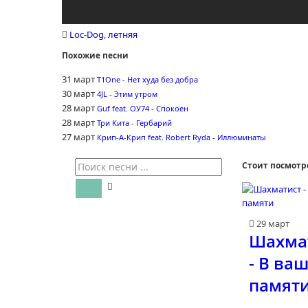
Loc-Dog
,
летняя
Похожие песни
31 март
T1One - Нет худа без добра
30 март
4JL - Этим утром
28 март
Guf feat. ОУ74 - Спокоен
28 март
Три Кита - Гербарий
27 март
Крип-А-Крип feat. Robert Ryda - Иллюминаты
Стоит посмотр
29 март
Шахма
- В ва
памят