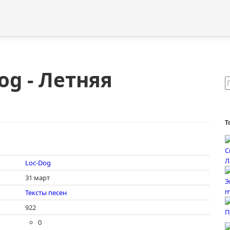
og - Летняя
Т
Loc-Dog
31 март
Тексты песен
922
0