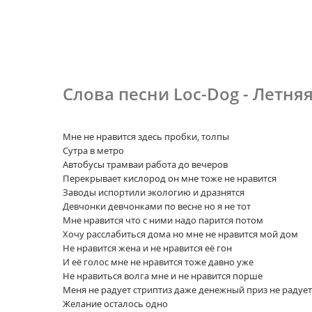
Слова песни Loc-Dog - Летня
Мне не нравится здесь пробки, толпы
Сутра в метро
Автобусы трамваи работа до вечеров
Перекрывает кислород он мне тоже не нравится
Заводы испортили экологию и дразнятся
Девчонки девчонками по весне но я не тот
Мне нравится что с ними надо парится потом
Хочу расслабиться дома но мне не нравится мой дом
Не нравится жена и не нравится её гон
И её голос мне не нравится тоже давно уже
Не нравиться волга мне и не нравится порше
Меня не радует стриптиз даже денежный приз не радует
Желание осталось одно