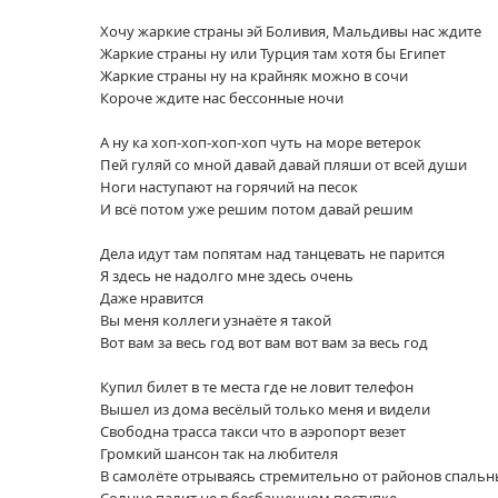
Хочу жаркие страны эй Боливия, Мальдивы нас ждите
Жаркие страны ну или Турция там хотя бы Египет
Жаркие страны ну на крайняк можно в сочи
Короче ждите нас бессонные ночи
А ну ка хоп-хоп-хоп-хоп чуть на море ветерок
Пей гуляй со мной давай давай пляши от всей души
Ноги наступают на горячий на песок
И всё потом уже решим потом давай решим
Дела идут там попятам над танцевать не парится
Я здесь не надолго мне здесь очень
Даже нравится
Вы меня коллеги узнаёте я такой
Вот вам за весь год вот вам вот вам за весь год
Купил билет в те места где не ловит телефон
Вышел из дома весёлый только меня и видели
Свободна трасса такси что в аэропорт везет
Громкий шансон так на любителя
В самолёте отрываясь стремительно от районов спальн
Солнце палит не в бесбашенном поступке