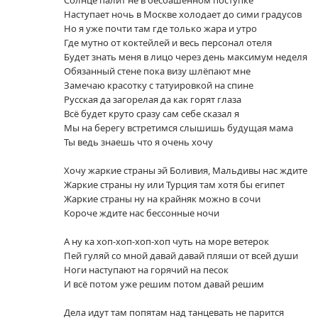
Наступает ночь в Москве холодает до сими градусов
Но я уже почти там где только жара и утро
Где мутно от коктейлей и весь персонал отеля
Будет знать меня в лицо через день максимум неделя
Обязанный стене пока визу шлёпают мне
Замечаю красотку с татуировкой на спине
Русская да загорелая да как горят глаза
Всё будет круто сразу сам себе сказал я
Мы на берегу встретимся слышишь будущая мама
Ты ведь знаешь что я очень хочу
Хочу жаркие страны эй Боливия, Мальдивы нас ждите
Жаркие страны ну или Турция там хотя бы египет
Жаркие страны ну на крайняк можно в сочи
Короче ждите нас бессонные ночи
А ну ка хоп-хоп-хоп-хоп чуть на море ветерок
Пей гуляй со мной давай давай пляши от всей души
Ноги наступают на горячий на песок
И всё потом уже решим потом давай решим
Дела идут там попятам над танцевать не парится