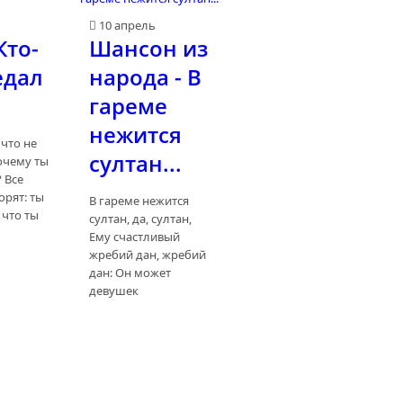
ь
10 апрель
Кто-
Шансон из
едал
народа - В
гареме
нежится
 что не
султан...
почему ты
 Все
орят: ты
В гареме нежится
 что ты
султан, да, султан,
Ему счастливый
жребий дан, жребий
дан: Он может
девушек