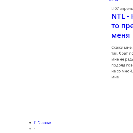
07 апрел
NTL - 
то пр
меня
Скажи мне,
так, брат, 
мне не рад?
подряд гов
не со мной,
мне
Главная
·