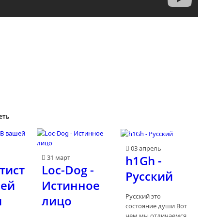
еть
03 апрель
h1Gh -
31 март
тист
Loc-Dog -
Русский
шей
Истинное
Русский это
и
лицо
состояние души Вот
чем мы отличаемся