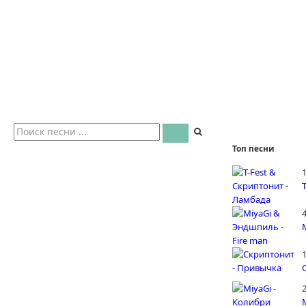
Топ песни
4