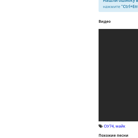
Нашли ошибку в
нажмите
"Ctrl+En
Видео
ОУ74
,
майк
Похожие песни