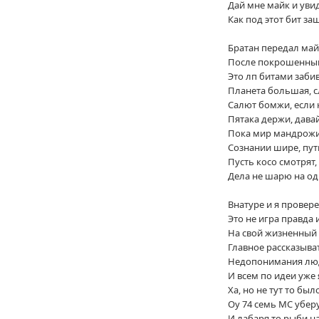
Дай мне майк и уви
Как под этот бит за
Братан передал майк
После покрошенный 
Это лп битами забива
Планета большая, 
Салют бомжи, если 
Пятака держи, дава
Пока мир мандрожи
Сознании шире, пут
Пусть косо смотрят,
Дела не шарю на о
Внатуре и я прове
Это не игра правда 
На свой жизненный
Главное рассказыват
Недопонимания лю
И всем по идеи уже
Ха, но не тут то был
Оу 74 семь МС убер
И лабаря то рыби на