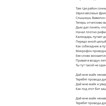
Там где район сонн
Звуки весомых фри
Слышишь Вавилон о
Теперь отчетливо в
Дым дал понять что 
Начал плотно рифмо
Календарь путает д
Передо мной целый
Как собеседник в пу
Микрофон проводни
Еее слово вонзается
Правая в воздух лет
Ты тут такой не оди
Дай мне майк ненав
Теребят провода ду
Дай мне майк и уви
Как под этот бит за
Дай мне майк ненав
Теребят провода ду