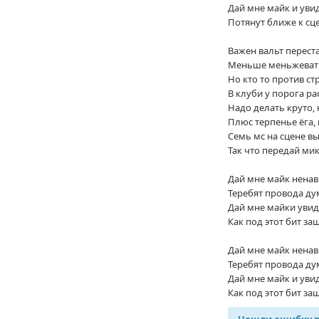
Дай мне майк и ув
Потянут ближе к сц
Важен вальт перест
Меньше меньжеват
Но кто то против ст
В клуби у порога ра
Надо делать круто,
Плюс терпенье ёга, 
Семь мс на сцене вы
Так что передай ми
Дай мне майк ненав
Теребят провода ду
Дай мне майки уви
Как под этот бит за
Дай мне майк ненав
Теребят провода ду
Дай мне майк и уви
Как под этот бит за