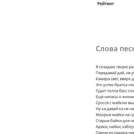
Рейтинг
Слова пес
Я созидаю творю р
Передавай дай, не 
Камера свет, вверх 
Это успех братка лю
Гудит толпа басс со
Ещё напасы о жизни
Сросся с майком вы
Ну ка давай-ка не н
Мокрые майки на г
Старые байки для с
Адики, найки, кабл
Парни из падика чи