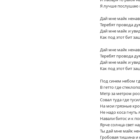
Я лучше послушаю 
Дай мне майк ненав
Теребят провода ду
Дай мне майк и уви
Как под этот бит за
Дай мне майк ненав
Теребят провода ду
Дай мне майк и уви
Как под этот бит за
Под синем небом где
В гетто где стеклоп
Метр за метром росс
Совал туда где туси
На мои грязные кро
Не надо коса гнуть 
Навали битос и к п
Ярче солнца свет н
Ты дай мне майк не
Гробовая тишина и 