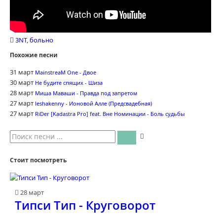
3NT
,
больно
Похожие песни
31 март
MainstreaM One - Двое
30 март
Не будите спящих - Шиза
28 март
Миша Маваши - Правда под запретом
27 март
leshakenny - Ионовой Алле (Предсвадебная)
27 март
RiDer [Kadastra Pro] feat. Вне Номинации - Боль судьбы
Стоит посмотреть
28 март
Типси Тип - Круговорот