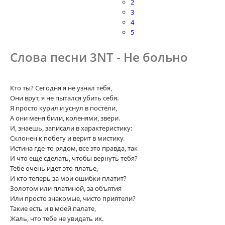
2
3
4
5
Слова песни 3NT - Не больно
Кто ты? Сегодня я не узнал тебя,
Они врут, я не пытался убить себя.
Я просто курил и уснул в постели,
А они меня били, коленями, звери.
И, знаешь, записали в характеристику:
Склонен к побегу и верит в мистику.
Истина где-то рядом, все это правда, так
И что еще сделать, чтобы вернуть тебя?
Тебе очень идет это платье,
И кто теперь за мои ошибки платит?
Золотом или платиной, за объятия
Или просто знакомые, чисто приятели?
Такие есть и в моей палате,
Жаль, что тебе не увидать их.