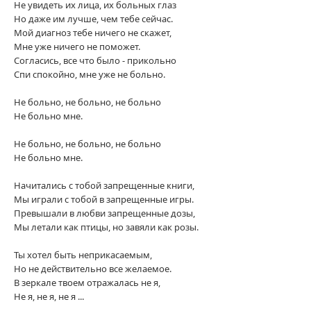
Не увидеть их лица, их больных глаз
Но даже им лучше, чем тебе сейчас.
Мой диагноз тебе ничего не скажет,
Мне уже ничего не поможет.
Согласись, все что было - прикольно
Спи спокойно, мне уже не больно.
Не больно, не больно, не больно
Не больно мне.
Не больно, не больно, не больно
Не больно мне.
Начитались с тобой запрещенные книги,
Мы играли с тобой в запрещенные игры.
Превышали в любви запрещенные дозы,
Мы летали как птицы, но завяли как розы.
Ты хотел быть неприкасаемым,
Но не действительно все желаемое.
В зеркале твоем отражалась не я,
Не я, не я, не я ...