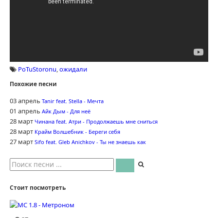
PoTuStoronu
,
ожидали
Похожие песни
03 апрель
Tanir feat. Stella - Мечта
01 апрель
Айк Дым - Для неё
28 март
Чинана feat. Атри - Продолжаешь мне сниться
28 март
Крайм Волшебник - Береги себя
27 март
Sifo feat. Gleb Anichkov - Ты не знаешь как
Стоит посмотреть