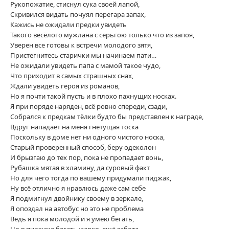
Рукопожатие, стиснул сука своей лапой,
Скривился видать почуял перегара запах,
Кажись не ожидали предки увидеть
Такого весёлого мужлана с серьгою только что из запоя,
Уверен все готовы к встречи молодого зятя,
Пристегнитесь старички мы начинаем пати…
Не ожидали увидеть папа с мамой такое чудо,
Что приходит в самых страшных снах,
Ждали увидеть героя из романов,
Но я почти такой пусть и в плохо пахнущих носках.
Я при поряде наряден, всё ровно спереди, сзади,
Собрался к предкам тёлки будто бы представлен к награде,
Вдруг нападает на меня гнетущая тоска
Поскольку в доме нет ни одного чистого носка,
Старый проверенный способ, беру одеколон
И брызгаю до тех пор, пока не пропадает вонь,
Рубашка мятая в хламину, да суровый факт
Но для чего тогда по вашему придумали пиджак,
Ну всё отлично я нравлюсь даже сам себе
Я подмигнул двойнику своему в зеркале,
Я опоздал на автобус но это не проблема
Ведь я пока молодой и я умею бегать,
Но в пиджаке бегать жарко, ещё забота,