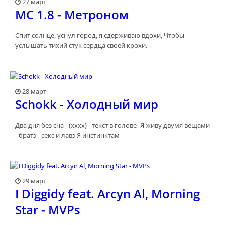
27 март
MC 1.8 - Метроном
Спит солнце, уснул город, я сдерживаю вдохи, Чтобы
услышать тихий стук сердца своей крохи.
28 март
Schokk - Холодный мир
Два дня без сна - (хххх) - текст в голове- Я живу двумя вещами
- братэ - секс и лавэ Я инстинктам
29 март
I Diggidy feat. Arcyn Al, Morning
Star - MVPs