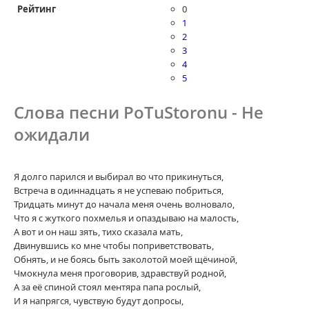
Рейтинг
0
1
2
3
4
5
Слова песни PoTuStoronu - Не
ожидали
Я долго парился и выбирал во что прикинуться,
Встреча в одиннадцать я не успеваю побриться,
Тридцать минут до начала меня очень волновало,
Что я с жуткого похмелья и опаздываю на малость,
А вот и он наш зять, тихо сказала мать,
Двинувшись ко мне чтобы поприветствовать,
Обнять, и не боясь быть заколотой моей щёчиной,
Чмокнула меня проговорив, здравствуй родной,
А за её спиной стоял ментяра папа рослый,
И я напрягся, чувствую будут допросы,