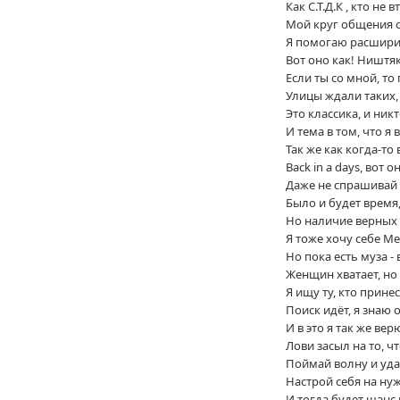
Как С.Т.Д.К , кто не 
Мой круг общения 
Я помогаю расширит
Вот оно как! Ништяк
Если ты со мной, то
Улицы ждали таких, 
Это классика, и никт
И тема в том, что я
Так же как когда-то 
Back in a days, вот 
Даже не спрашивай к
Было и будет время,
Но наличие верных д
Я тоже хочу себе Ме
Но пока есть муза - в
Женщин хватает, но в
Я ищу ту, кто прине
Поиск идёт, я знаю 
И в это я так же вер
Лови засыл на то, ч
Поймай волну и уда
Настрой себя на ну
И тогда будет шанс