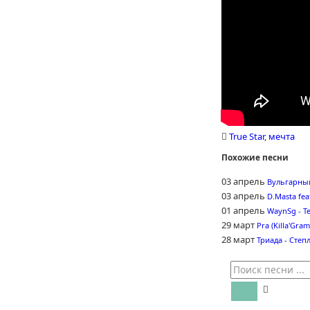
True Star
,
мечта
Похожие песни
03 апрель
Вульгарный
03 апрель
D.Masta fea
01 апрель
WaynSg - Т
29 март
Pra (Killa'Gra
28 март
Триада - Степ