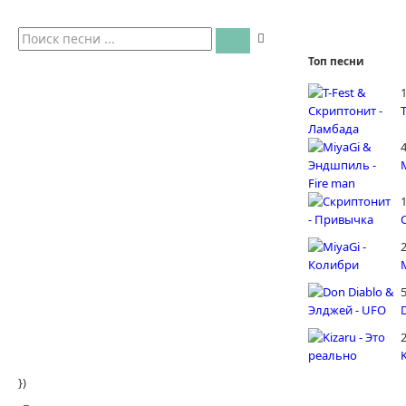
Топ песни
4
5
})