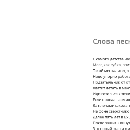
Слова песн
С самого детства нас
Мозг, как губка, впи
Такой менталитет, ч
Надо упорно работа
Подзатыльник от от
Хватит летать в мечт
Иди готовься к экза
Если провал - армия
За плечами школа, 
На фоне сверстнико
Далее пять лет в ВУ
После защиты кину
Это новый этап и ж