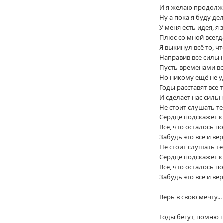
И я желаю продолжи
Ну а пока я буду дел
У меня есть идея, я з
Плюс со мной всегд
Я выкинул всё то, ч
Направив все силы 
Пусть временами всё
Но никому ещё не у
Годы расставят все 
И сделает нас силь
Не стоит слушать те
Сердце подскажет к
Всё, что осталось по
Забудь это всё и ве
Не стоит слушать те
Сердце подскажет к
Всё, что осталось по
Забудь это всё и ве
Верь в свою мечту...
Годы бегут, помню пе