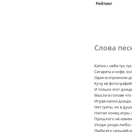
Рейтинг
Слова песн
Капли с неба тук тук
Сигарета и кофе, х
Один в огромном до
Кучу её фотографи
И только этот дождь
Мысли в голове что
Играя капли дождя,
Нет суеты, но в душ
Настал конец игры,
Прошлого не измени
Уходя, уходи люби,
Люби его сильней и