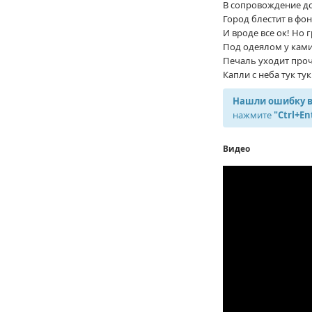
В сопровождение дож
Город блестит в фон
И вроде все ок! Но 
Под одеялом у кам
Печаль уходит проч
Капли с неба тук ту
Нашли ошибку в
нажмите
"Ctrl+En
Видео