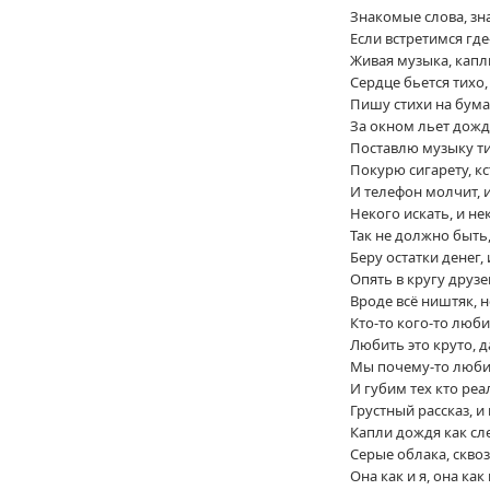
Знакомые слова, зн
Если встретимся гд
Живая музыка, капл
Сердце бьется тихо,
Пишу стихи на бума
За окном льет дожд
Поставлю музыку ти
Покурю сигарету, кс
И телефон молчит, и
Некого искать, и н
Так не должно быть,
Беру остатки денег,
Опять в кругу друзе
Вроде всё ништяк, н
Кто-то кого-то любит
Любить это круто, д
Мы почему-то любим
И губим тех кто ре
Грустный рассказ, и
Капли дождя как сл
Серые облака, скво
Она как и я, она как