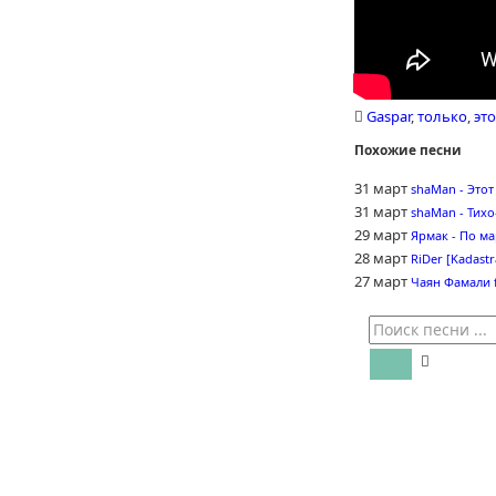
Gaspar
,
только
,
это
Похожие песни
31 март
shaMan - Этот
31 март
shaMan - Тихо
29 март
Ярмак - По м
28 март
RiDer [Kadastr
27 март
Чаян Фамали f