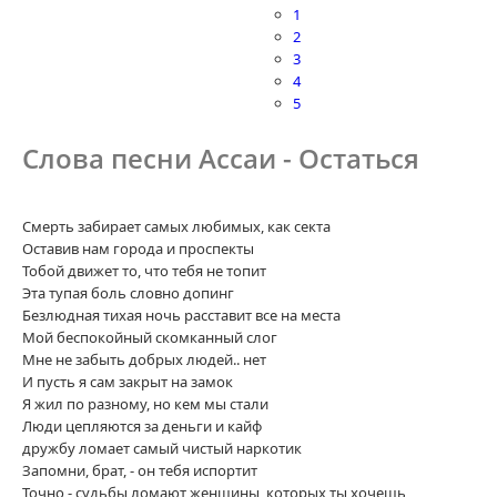
1
2
3
4
5
Слова песни Ассаи - Остаться
Смерть забирает самых любимых, как секта
Оставив нам города и проспекты
Тобой движет то, что тебя не топит
Эта тупая боль словно допинг
Безлюдная тихая ночь расставит все на места
Мой беспокойный скомканный слог
Мне не забыть добрых людей.. нет
И пусть я сам закрыт на замок
Я жил по разному, но кем мы стали
Люди цепляются за деньги и кайф
дружбу ломает самый чистый наркотик
Запомни, брат, - он тебя испортит
Точно - судьбы ломают женщины, которых ты хочешь