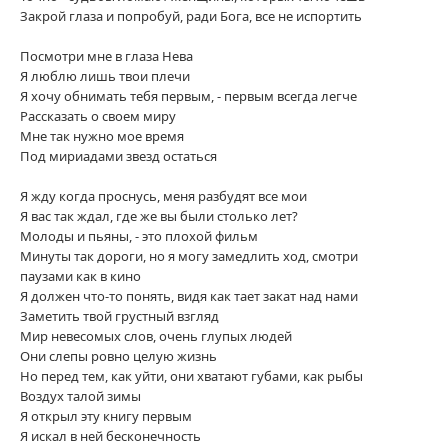
Закрой глаза и попробуй, ради Бога, все не испортить
Посмотри мне в глаза Нева
Я люблю лишь твои плечи
Я хочу обнимать тебя первым, - первым всегда легче
Рассказать о своем миру
Мне так нужно мое время
Под мириадами звезд остаться
Я жду когда проснусь, меня разбудят все мои
Я вас так ждал, где же вы были столько лет?
Молоды и пьяны, - это плохой фильм
Минуты так дороги, но я могу замедлить ход, смотри
паузами как в кино
Я должен что-то понять, видя как тает закат над нами
Заметить твой грустный взгляд
Мир невесомых слов, очень глупых людей
Они слепы ровно целую жизнь
Но перед тем, как уйти, они хватают губами, как рыбы
Воздух талой зимы
Я открыл эту книгу первым
Я искал в ней бесконечность