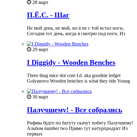
28 март
П.Ё.С. - Шаг
Не мой день, не мой, но я не с той встал ноги,
Сегодня тот день, когда я смотрю под ноги. Из
29 март
I Diggidy - Wooden Benches
Three thug mice dot com I.d. aka goodnie ledget
Golyanovo Wooden benchez is what they ride Young
30 март
Палучшему! - Все собрались
Рифмы будто по батуту скачут побегу Палучшему!
Альбом number two Прямо тут натурпродукт Из
первых