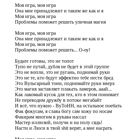
Моя игра, моя игра
Она мне принадлежит и таким же как и я
Моя игра, моя игра
Проблемы поможет решить уличная магия
Моя игра, моя игра
Она мне принадлежит и таким же как и я
Моя игра, моя игра
Проблемы поможет решить... О-оу!
Будьте готовы, это не топот
Тупо не путай, дубля не будет в этой группе
Это не вопли, это не ругань, поднимай руки
Это не те, кто будут эффектно тебе нести бред
Это Вульгарный тонн, поднимайте руки вверх
Это магия заставляет плакать ламеров, ааай...
Как лакомый кусок для тех, кто в этом понимает
Не переводим дружбу в потоке мегабайт
И всё, что нужно - ВуТоНН, на остальное поебать
Фак фокусам, я слава богу сам хожу по носам
Факирам многим в рукава нассал
Мастер иллюзий, получи и на полу сядь!
Насти и Люси в твой shit верят, а мне насрать