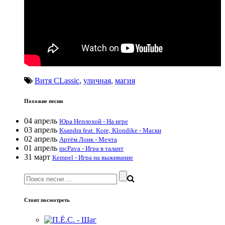
Витя CLassic
,
уличная
,
магия
Похожие песни
04 апрель
Юра Неплохой - На игре
03 апрель
Ksandra feat. Kore, Klondike - Маски
02 апрель
Артём Лоик - Мечта
01 апрель
mcPava - Игра в талант
31 март
Kempel - Игра на выживание
Стоит посмотреть