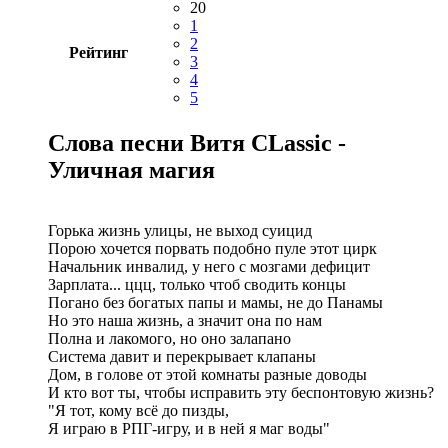
20
1
2
Рейтинг
3
4
5
Слова песни Витя CLassic -
Уличная магия
Горька жизнь улицы, не выход суицид
Порою хочется порвать подобно пуле этот цирк
Начальник инвалид, у него с мозгами дефицит
Зарплата... ццц, только чтоб сводить концы
Погано без богатых папы и мамы, не до Панамы
Но это наша жизнь, а значит она по нам
Полна и лакомого, но оно залапано
Система давит и перекрывает клапаны
Дом, в голове от этой комнаты разные доводы
И кто вот ты, чтобы исправить эту беспонтовую жизнь?
"Я тот, кому всё до пизды,
Я играю в РПГ-игру, и в ней я маг воды"