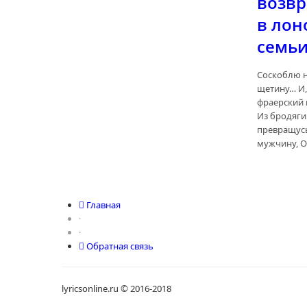
возвр
в лон
семьи.
Соскоблю 
щетину… И
фраерский 
Из бродяги 
превращусь
мужчину, 
Главная
·
·
Обратная связь
lyricsonline.ru © 2016-2018