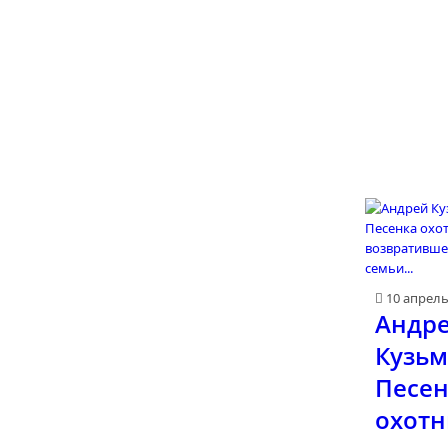
10 апрел
Андр
Кузьм
Песен
охотн