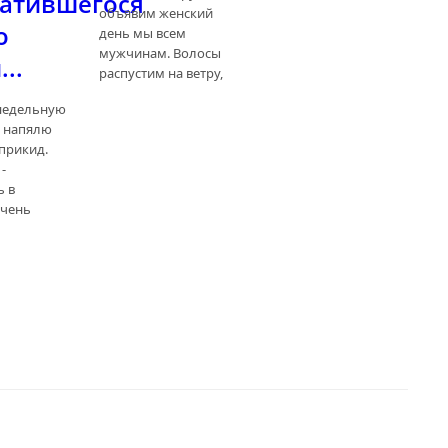
атившегося
объявим женский
о
день мы всем
мужчинам. Волосы
..
распустим на ветру,
недельную
, напялю
прикид.
-
 в
Очень