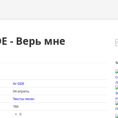
DE - Верь мне
Т
Ar-SiDE
04 апрель
Тексты песен
766
0