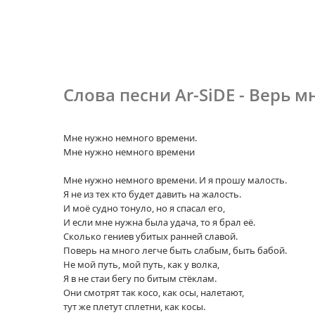
Слова песни Ar-SiDE - Верь м
Мне нужно немного времени.
Мне нужно немного времени
Мне нужно немного времени. И я прошу малость.
Я не из тех кто будет давить на жалость.
И моё судно тонуло, но я спасал его,
И если мне нужна была удача, то я брал её.
Сколько гениев убитых ранней славой.
Поверь на много легче быть слабым, быть бабой.
Не мой путь, мой путь, как у волка,
Я в не стаи бегу по битым стёклам.
Они смотрят так косо, как осы, налетают,
тут же плетут сплетни, как косы.