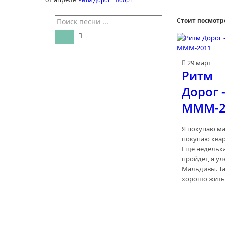
Стоит посмотр
29 март
Ритм
Дорог 
МММ-2
Я покупаю м
покупаю квар
Еще недельк
пройдет, я ул
Мальдивы. Т
хорошо жить