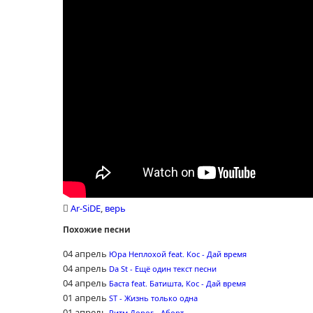
Ar-SiDE
,
верь
Похожие песни
04 апрель
Юра Неплохой feat. Кос - Дай время
04 апрель
Da St - Ещё один текст песни
04 апрель
Баста feat. Батишта, Кос - Дай время
01 апрель
ST - Жизнь только одна
01 апрель
Ритм Дорог - Аборт