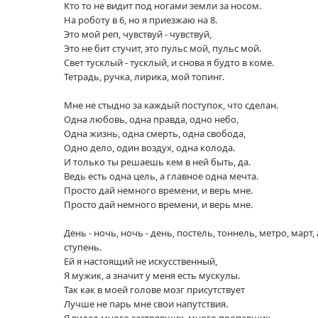
Кто то не видит под ногами земли за носом.
На роботу в 6, но я приезжаю на 8.
Это мой реп, чувствуй - чувствуй,
Это не бит стучит, это пульс мой, пульс мой.
Свет тусклый - тусклый, и снова я будто в коме.
Тетрадь, ручка, лирика, мой топинг.
Мне не стыдно за каждый поступок, что сделан.
Одна любовь, одна правда, одно небо,
Одна жизнь, одна смерть, одна свобода,
Одно дело, один воздух, одна колода.
И только ты решаешь кем в ней быть, да.
Ведь есть одна цель, а главное одна мечта.
Просто дай немного времени, и верь мне.
Просто дай немного времени, и верь мне.
День - ночь, ночь - день, постель, тоннель, метро, март
ступень.
Ей я настоящий не искусственный,
Я мужик, а значит у меня есть мускулы.
Так как в моей голове мозг присутствует
Лучше не парь мне свои напутствия.
Я видел много застрявших, много пропавших.