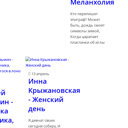
Меланхолия
Кто перепишет
эпиграф? Может
быть, дождь смоет
символы зимой,
Когда царапает
пластинки об иглы
13 апрель
Инна
ь
Крыжановская
ей
- Женский
ин -
день
ка
ика,
Я девчат своих
сегодня соберу, И