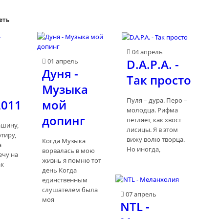
еть
04 апрель
D.A.P.A. -
01 апрель
Дуня -
Так просто
-
Музыка
Пуля – дура. Перо –
011
мой
молодца. Рифма
допинг
петляет, как хвост
ашину,
лисицы. Я в этом
тиру,
вижу волю творца.
Когда Музыка
а
Но иногда,
ворвалась в мою
ечу на
жизнь я помню тот
ак
день Когда
единственным
слушателем была
07 апрель
моя
NTL -