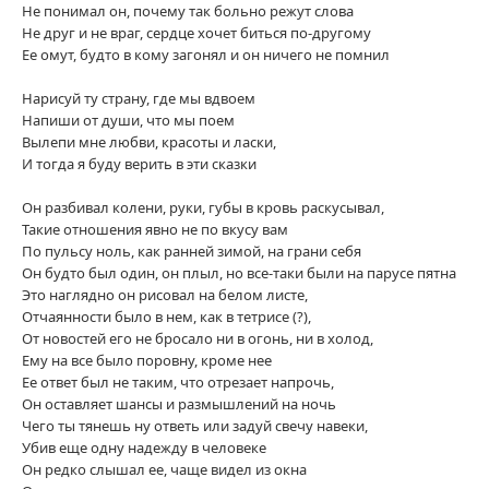
Не понимал он, почему так больно режут слова
Не друг и не враг, сердце хочет биться по-другому
Ее омут, будто в кому загонял и он ничего не помнил
Нарисуй ту страну, где мы вдвоем
Напиши от души, что мы поем
Вылепи мне любви, красоты и ласки,
И тогда я буду верить в эти сказки
Он разбивал колени, руки, губы в кровь раскусывал,
Такие отношения явно не по вкусу вам
По пульсу ноль, как ранней зимой, на грани себя
Он будто был один, он плыл, но все-таки были на парусе пятна
Это наглядно он рисовал на белом листе,
Отчаянности было в нем, как в тетрисе (?),
От новостей его не бросало ни в огонь, ни в холод,
Ему на все было поровну, кроме нее
Ее ответ был не таким, что отрезает напрочь,
Он оставляет шансы и размышлений на ночь
Чего ты тянешь ну ответь или задуй свечу навеки,
Убив еще одну надежду в человеке
Он редко слышал ее, чаще видел из окна