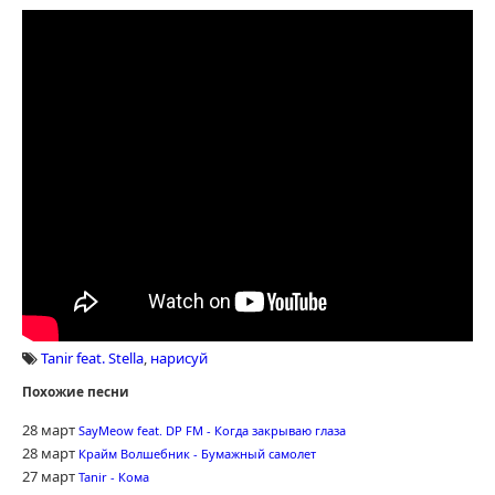
Tanir feat. Stella
,
нарисуй
Похожие песни
28 март
SayMeow feat. DP FM - Когда закрываю глаза
28 март
Крайм Волшебник - Бумажный самолет
27 март
Tanir - Кома