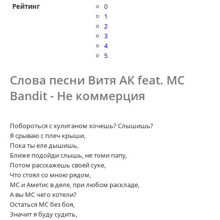
Рейтинг
0
1
2
3
4
5
Слова песни Витя АК feat. MC
Bandit - Не коммерция
Побороться с хулиганом хочешь? Слышишь?
Я срываю с плеч крыши,
Пока ты еле дышишь,
Ближе подойди слышь, не томи папу,
Потом расскажешь своей суке,
Что стоял со мною рядом,
МС и Аметис в деле, при любом раскладе,
А вы МС чего хотели?
Остаться МС без боя,
Значит я буду судить,