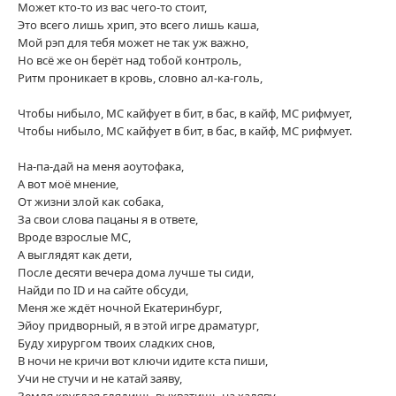
Может кто-то из вас чего-то стоит,
Это всего лишь хрип, это всего лишь каша,
Мой рэп для тебя может не так уж важно,
Но всё же он берёт над тобой контроль,
Ритм проникает в кровь, словно ал-ка-голь,
Чтобы нибыло, МС кайфует в бит, в бас, в кайф, МС рифмует,
Чтобы нибыло, МС кайфует в бит, в бас, в кайф, МС рифмует.
На-па-дай на меня аоутофака,
А вот моё мнение,
От жизни злой как собака,
За свои слова пацаны я в ответе,
Вроде взрослые МС,
А выглядят как дети,
После десяти вечера дома лучше ты сиди,
Найди по ID и на сайте обсуди,
Меня же ждёт ночной Екатеринбург,
Эйоу придворный, я в этой игре драматург,
Буду хирургом твоих сладких снов,
В ночи не кричи вот ключи идите кста пиши,
Учи не стучи и не катай заяву,
Земля круглая глядишь выхватишь на халяву,