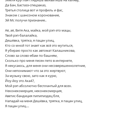
Да Бан, Бастазз-спецзаказ,
Третья столица вот и профиль и фас,
Знаком с шансоном коронование,
Эй Мс получи признание..
Аё, аё, Витя Ака, майка, мой рэп-это мацы,
Твой рэп-балалайка,
Дешёвка, тряпка, я пацан улиц,
Кто со мной тот знает как всё это мутиться,
Я убираю просто как автомат Калашникова,
Слово за слово-ебам по башням,
Сколько про меня песен пето в интернете,
Я некусаюсь, для меня они несоверешеннолетние,
Они непонимают что за это жертвуют,
За музыку свою, зато как я курю,
Йоу-йоу это Ака47,
Мой рэп абсолютно бесплантый для всех.
Неконекомерция, неконекомерция,
Аветис-бандиция пипипиздец бля,
Нападай на меня Дешёвка, тряпка, я пацан улиц,
Я пацан улиц....