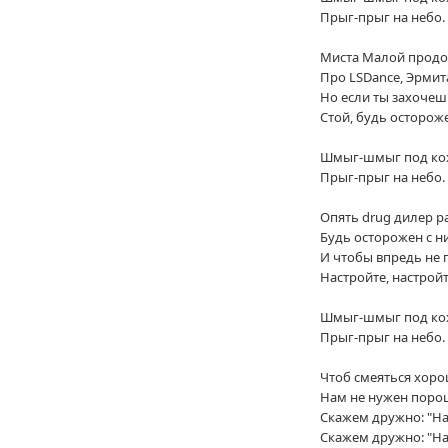
Прыг-прыг на небо.
Миста Малой продо
Про LSDance, Эрмита
Но если ты захочешь
Стой, будь остороже
Шмыг-шмыг под ко
Прыг-прыг на небо.
Опять drug дилер ра
Будь осторожен с ни
И чтобы впредь не 
Настройте, настрой
Шмыг-шмыг под ко
Прыг-прыг на небо.
Чтоб смеяться хор
Нам не нужен поро
Скажем дружно: "На
Скажем дружно: "На