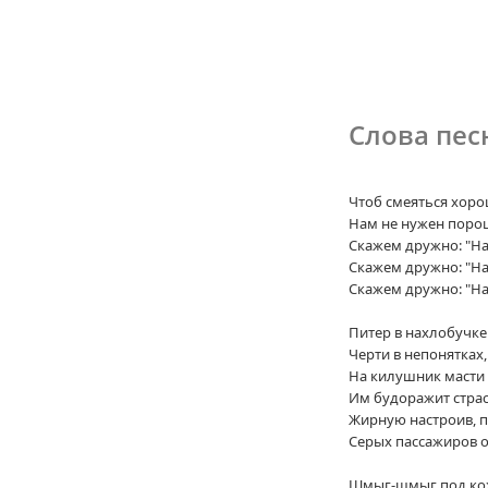
Слова пес
Чтоб смеяться хор
Нам не нужен поро
Скажем дружно: "На
Скажем дружно: "На
Скажем дружно: "На
Питер в нахлобучке
Черти в непонятках,
На килушник масти 
Им будоражит стра
Жирную настроив, п
Серых пассажиров 
Шмыг-шмыг под ко