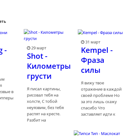
еть
31 март
 -
Kempel -
29 март
Shot -
Фраза
Километры
силы
грусти
ым
Я вижу твое
л
Я писал картины,
отражение в каждой
езвые в
рисовал тебя на
своей проблеме Но
Рэпперы
холсте, С тобой
за это лишь скажу
неуязвим, без тебя
спасибо Что
распят на кресте.
заставляет идти к
Разбит на