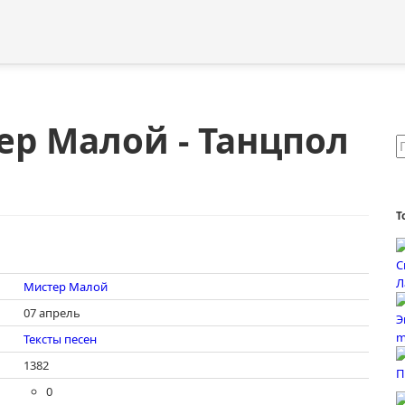
ер Малой - Танцпол
Т
Мистер Малой
07 апрель
Тексты песен
1382
0