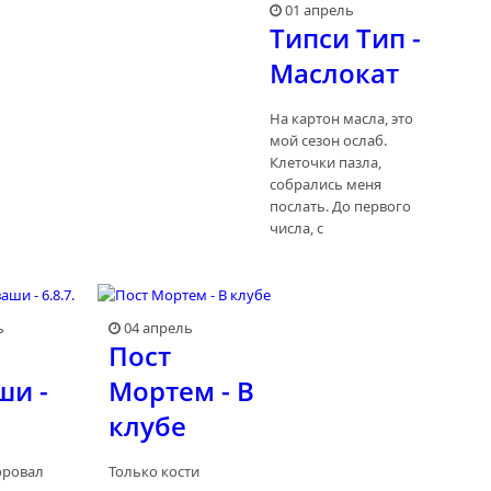
01 апрель
Типси Тип -
Маслокат
На картон масла, это
мой сезон ослаб.
Клеточки пазла,
собрались меня
послать. До первого
числа, с
ь
04 апрель
а
Пост
и -
Мортем - В
клубе
оровал
Только кости