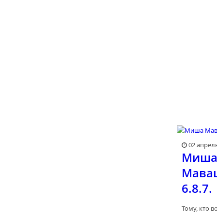
02 апрел
Миш
Маваш
6.8.7.
Тому, кто в