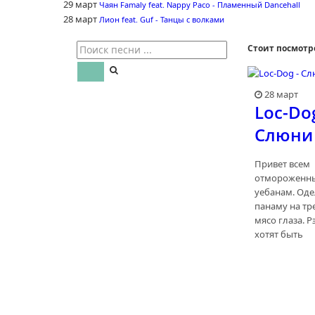
29 март
Чаян Famaly feat. Nappy Paco - Пламенный Dancehall
28 март
Лион feat. Guf - Танцы с волками
Стоит посмотр
28 март
Loc-Dog
Слюни
Привет всем
отмороженн
уебанам. Оде
панаму на тр
мясо глаза. 
хотят быть