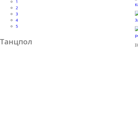
1
2
3
4
5
 Танцпол
})