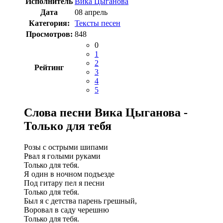
Исполнитель
Вика Цыганова
Дата
08 апрель
Категория:
Тексты песен
Просмотров:
848
0
1
2
Рейтинг
3
4
5
Слова песни Вика Цыганова -
Только для тебя
Розы с острыми шипами
Рвал я голыми руками
Только для тебя.
Я один в ночном подъезде
Под гитару пел я песни
Только для тебя.
Был я с детства парень грешный,
Воровал в саду черешню
Только для тебя.