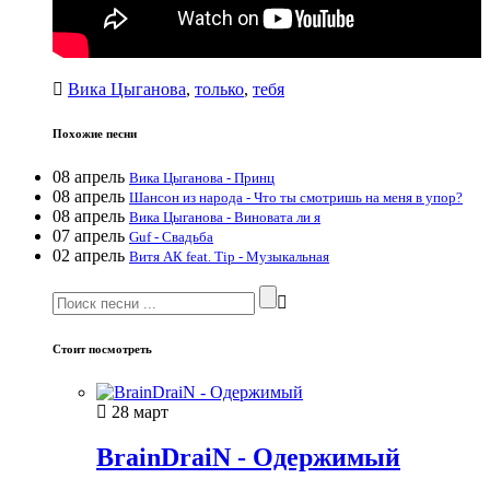
Вика Цыганова
,
только
,
тебя
Похожие песни
08 апрель
Вика Цыганова - Принц
08 апрель
Шансон из народа - Что ты смотришь на меня в упор?
08 апрель
Вика Цыганова - Виновата ли я
07 апрель
Guf - Свадьба
02 апрель
Витя АК feat. Tip - Музыкальная
Стоит посмотреть
28 март
BrainDraiN - Одержимый