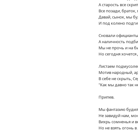
А старость все скри
Все позади, браток, 
Давай, сынок, мы б
И под колено подги
Сновали официанты 
А наличность подби
Мы не прочь и на би
Но сегодня хочется
Листаем подмусолен
Мотив народный, ар
В себе не скрыть, Се
"Как мы давно так н
Припев.
Мы фантазию будили
Не завидуй нам, мон
Вихрь сомненья и во
Но не взять огонь в