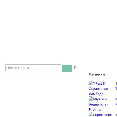
Топ песни
4