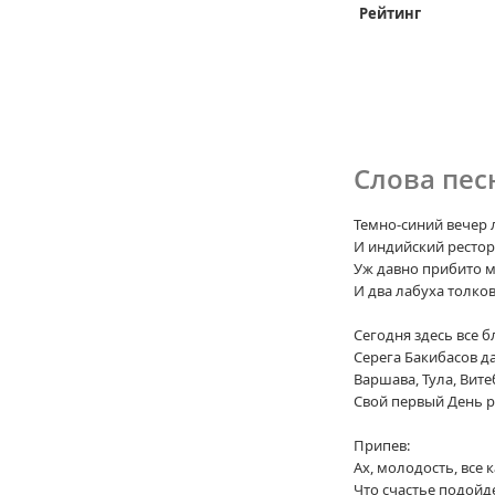
Рейтинг
Слова пес
Темно-синий вечер л
И индийский рестор
Уж давно прибито м
И два лабуха толко
Сегодня здесь все б
Серега Бакибасов д
Варшава, Тула, Вите
Свой первый День р
Припев:
Ах, молодость, все 
Что счастье подойде