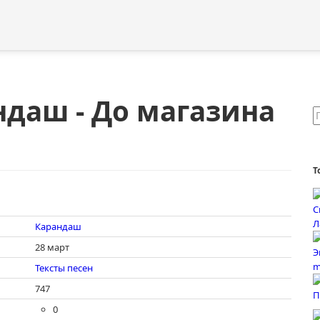
ндаш - До магазина
Т
Карандаш
28 март
Тексты песен
747
0