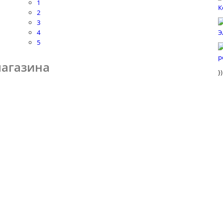
1
2
3
4
5
магазина
})