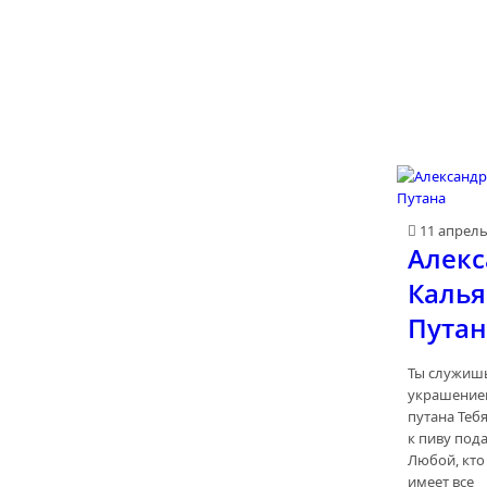
11 апрел
Алекс
Калья
Путан
Ты служиш
украшением
путана Тебя
к пиву под
Любой, кто
имеет все