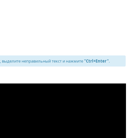
 выделите неправильный текст и нажмите
"Ctrl+Enter"
.