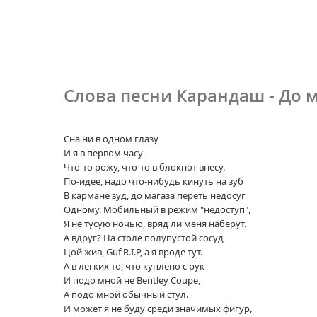
Слова песни Карандаш - До 
Сна ни в одном глазу
И я в первом часу
Что-то рожу, что-то в блокнот внесу.
По-идее, надо что-нибудь кинуть на зуб
В кармане зуд, до магаза переть недосуг
Одному. Мобильный в режим "недоступ",
Я не тусую ночью, вряд ли меня наберут.
А вдруг? На столе полупустой сосуд
Цой жив, Guf R.I.P, а я вроде тут.
А в легких то, что куплено с рук
И подо мной не Bentley Coupe,
А подо мной обычный стул.
И может я не буду среди значимых фигур,