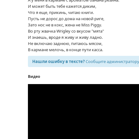
И может быть тебе кажется диким,
Что я еще, прикинь, читаю книги.
Пусть не дорос до дома на новой риге,
Зато нос не в кокс, жена не Miss Piggy.
Во рту жвачка Wrigley со вкусом "мята"
И знаешь, вроде я живу и живу ладно.
Не включаю заднюю, питаюсь мясом,
В кармане мелочь, в конце пути касса.
Нашли ошибку в тексте?
Сообщите администратору,
Видео