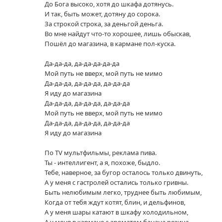
До Бога высоко, хотя до шкафа дотянусь.
И так, быть может, дотяну до сорока.
За строкой строка, за деньгой деньга.
Во мне найдут что-то хорошее, лишь обыскав,
Пошёл до магазина, в кармане пол-куска.
Да-да-да, да-да-да-да-да
Мой путь не вверх, мой путь не мимо
Да-да-да, да-да-да, да-да-да
Я иду до магазина
Да-да-да, да-да-да, да-да-да
Мой путь не вверх, мой путь не мимо
Да-да-да, да-да-да, да-да-да
Я иду до магазина
По TV мультфильмы, реклама пива.
Ты - интеллигент, а я, похоже, быдло.
Тебе, наверное, за бугор осталось только двинуть,
А у меня с гастролей остались только гривны.
Быть нелюбимым легко, труднее быть любимым,
Когда от тебя ждут котят, блин, и дельфинов,
А у меня шары катают в шкафу холодильном,
А у меня в кармане с ароматом банана резина.