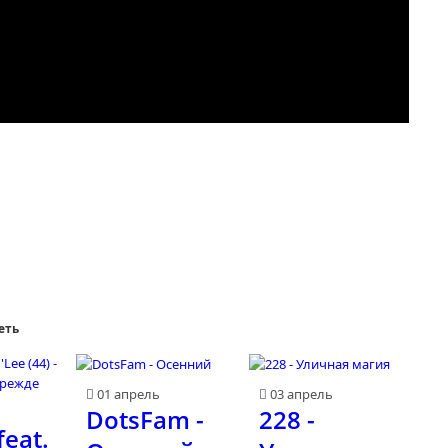
еть
01 апрель
03 апрель
DotsFam -
228 -
eat.