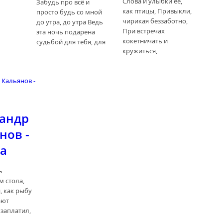
Слова и улыбки её,
Забудь про всё и
как птицы, Привыкли,
просто будь со мной
чирикая беззаботно,
до утра, до утра Ведь
При встречах
эта ночь подарена
кокетничать и
судьбой для тебя, для
кружиться,
ь
андр
нов -
а
ь
 стола,
, как рыбу
ают
 заплатил,