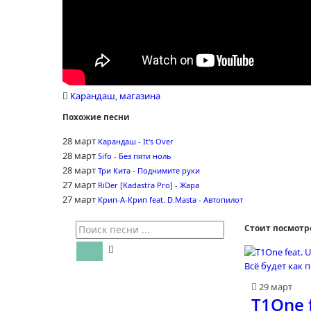
Карандаш
,
магазина
Похожие песни
28 март
Карандаш - It's Over
28 март
Sifo - Без пяти ноль
28 март
Три Кита - Поднимите руки
27 март
RiDer [Kadastra Pro] - Жара
27 март
Крип-А-Крип feat. D.Masta - Автопилот
Стоит посмотр
29 март
T1One f