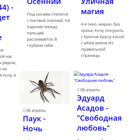
Осенний
Уличная
4) -
магия
Под ногами стелется
дет
с листвой осенней, На
А я тихо, мирно, без
ладонях между
крика, Хочу покурить
пальцев
е
с Критом Кручу косой
рассеивается. В
с white widow Из
глубине себя
правильной
ом
страницы
ой нас
ы рядом,
е не
 хочу, я
08 апрель
Эдуард
Асадов -
06 апрель
"Свободная
Паук -
любовь"
Ночь