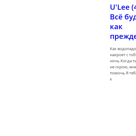
U'Lee (4
Всё бу
как
прежд
Как водопад
накроет с тоб
ночь Когда т
не скрою, мн
помочь Я тебя
к