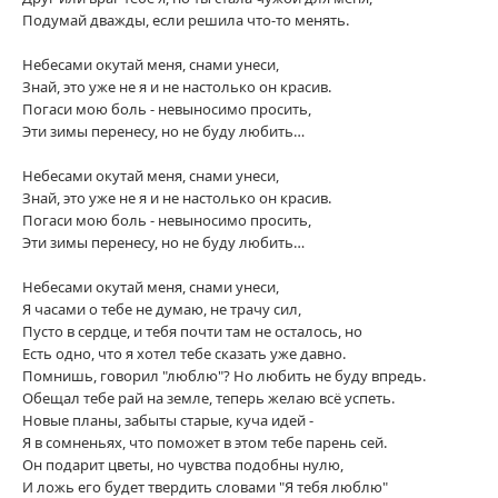
Подумай дважды, если решила что-то менять.
Небесами окутай меня, снами унеси,
Знай, это уже не я и не настолько он красив.
Погаси мою боль - невыносимо просить,
Эти зимы перенесу, но не буду любить…
Небесами окутай меня, снами унеси,
Знай, это уже не я и не настолько он красив.
Погаси мою боль - невыносимо просить,
Эти зимы перенесу, но не буду любить…
Небесами окутай меня, снами унеси,
Я часами о тебе не думаю, не трачу сил,
Пусто в сердце, и тебя почти там не осталось, но
Есть одно, что я хотел тебе сказать уже давно.
Помнишь, говорил "люблю"? Но любить не буду впредь.
Обещал тебе рай на земле, теперь желаю всё успеть.
Новые планы, забыты старые, куча идей -
Я в сомненьях, что поможет в этом тебе парень сей.
Он подарит цветы, но чувства подобны нулю,
И ложь его будет твердить словами "Я тебя люблю"