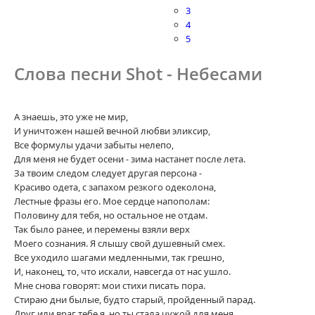
3
4
5
Слова песни Shot - Небесами
А знаешь, это уже не мир,
И уничтожен нашей вечной любви эликсир,
Все формулы удачи забыты нелепо,
Для меня не будет осени - зима настанет после лета.
За твоим следом следует другая персона -
Красиво одета, с запахом резкого одеколона,
Лестные фразы его. Мое сердце напополам:
Половину для тебя, но остальное не отдам.
Так было ранее, и перемены взяли верх
Моего сознания. Я слышу свой душевный смех.
Все уходило шагами медленными, так грешно,
И, наконец, то, что искали, навсегда от нас ушло.
Мне снова говорят: мои стихи писать пора.
Стираю дни былые, будто старый, пройденный парад.
Друг или враг тебе я, но ты стала чужой для меня,