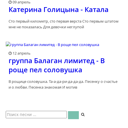
09 апрель
Катерина Голицына - Катала
Сто первый километр, сто первая верста Сто первым штатом
мне не показалась Для девочки неглупой
12 апрель
группа Балаган лимитед - В
роще пел соловушка
В рощице соловушка. Та-а-да-ри-да-да-да. Песенку о счастье
и о любви. Песенка знакомая И мотив