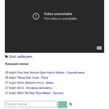
Shot
,
небесами
Похожие песни
28 март
Shot feat. Muscle Style, Katrin Mokko - Слушай меня
28 март
Тбили feat. Vnuk - Пока
27 март
RiDer [Kadastra Pro] - Маме
27 март
Ай-Q - Без вины виноваты
27 март
Bahh Tee feat. Руки Вверх - Крылья