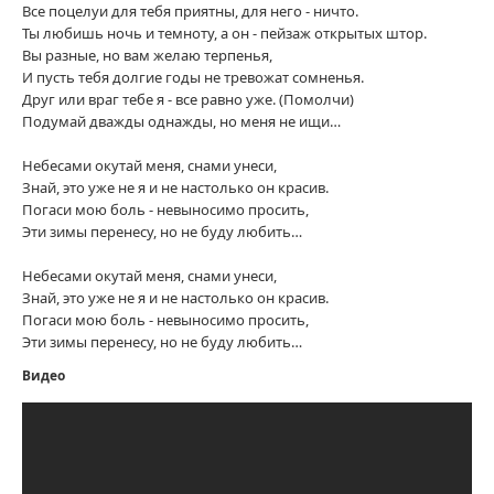
Все поцелуи для тебя приятны, для него - ничто.
Ты любишь ночь и темноту, а он - пейзаж открытых штор.
Вы разные, но вам желаю терпенья,
И пусть тебя долгие годы не тревожат сомненья.
Друг или враг тебе я - все равно уже. (Помолчи)
Подумай дважды однажды, но меня не ищи…
Небесами окутай меня, снами унеси,
Знай, это уже не я и не настолько он красив.
Погаси мою боль - невыносимо просить,
Эти зимы перенесу, но не буду любить…
Небесами окутай меня, снами унеси,
Знай, это уже не я и не настолько он красив.
Погаси мою боль - невыносимо просить,
Эти зимы перенесу, но не буду любить…
Видео