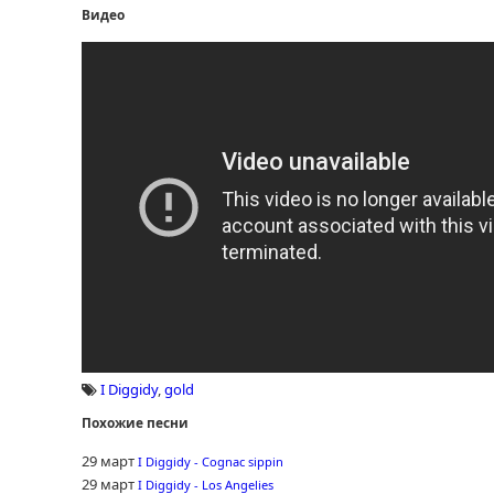
Видео
I Diggidy
,
gold
Похожие песни
29 март
I Diggidy - Cognac sippin
29 март
I Diggidy - Los Angelies