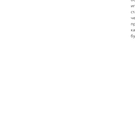
иг
с
ч
п
ка
б