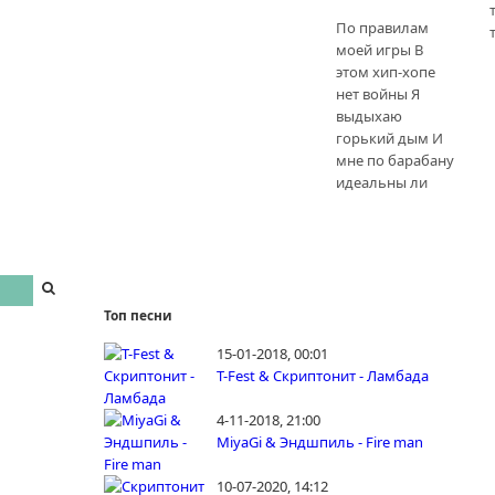
По правилам
моей игры В
этом хип-хопе
нет войны Я
выдыхаю
горький дым И
мне по барабану
идеальны ли
Топ песни
15-01-2018, 00:01
T-Fest & Скриптонит - Ламбада
4-11-2018, 21:00
MiyaGi & Эндшпиль - Fire man
10-07-2020, 14:12