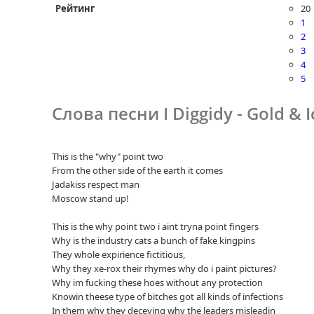
Рейтинг
20
1
2
3
4
5
Слова песни I Diggidy - Gold & I
This is the "why" point two
From the other side of the earth it comes
Jadakiss respect man
Moscow stand up!
This is the why point two i aint tryna point fingers
Why is the industry cats a bunch of fake kingpins
They whole expirience fictitious,
Why they xe-rox their rhymes why do i paint pictures?
Why im fucking these hoes without any protection
Knowin theese type of bitches got all kinds of infections
In them why they deceving why the leaders misleadin