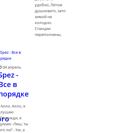
удобно, Летом
душновато, зато
зимой не
холодно.
Станции
переполнены,
04 апрель
Spez -
Все в
порядке
- Алло. Алло, я
слушаю
ого
-Подожди, я
думаю -Леш, ты
что ли? - Хм, а