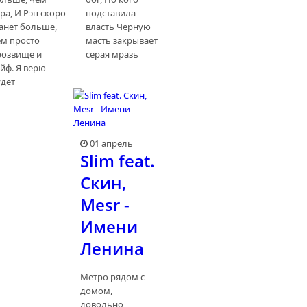
ра, И Рэп скоро
подставила
танет больше,
власть Черную
ем просто
масть закрывает
розвище и
серая мразь
йф. Я верю
удет
01 апрель
Slim feat.
Скин,
Mesr -
Имени
Ленина
Метро рядом с
домом,
довольно