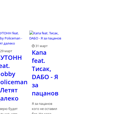
31 март
Капа
29 март
ВУТОНН
feat.
eat.
Тисак,
Bobby
DAБО - Я
oliceman
за
 Летят
пацанов
далеко
Я за пацанов
 верю будет
кого не оставил
ольше, чем
бог, Но кого