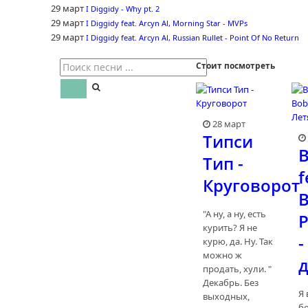
29 март
I Diggidy - Why pt. 2
29 март
I Diggidy feat. Arcyn Al, Morning Star - MVPs
29 март
I Diggidy feat. Arcyn Al, Russian Rullet - Point Of No Return
Стоит посмотреть
28 март
Типси
Тип -
f
Круговорот
"А ну, а ну, есть
P
курить? Я не
-
курю, да. Ну. Так
можно ж
продать, хули. "
Декабрь. Без
Я
выходных,
б