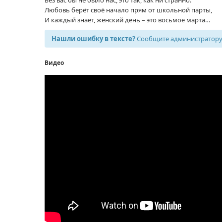
Любовь берёт своё начало прям от школьной парты,
И каждый знает, женский день – это восьмое марта…
Нашли ошибку в тексте?
Сообщите администратору,
Видео