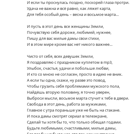
И если ты проснулась поздно, поскорей глаза протри.
Удача не важна и всё равно, как ляжет карта,
Для тебя особый день – весна и восьмое марта…
И пусть в этот день все женщины Земли,
Почувствую себя дороже, любимей, нужнее,
Пишу для вас милые дамы свои стихи,
И в этом мире кроме вас нет никого важнее…
Чисто от себя, всех девушек Земли,
Я поздравляю с праздником куплетом в mp3,
Улыбок, счастья, удачи и побольше любви,
И кто со мною не согласен, просто в идею не вник.
А если ты одна, скажи, ну разве это повод,
Чтобы грузить себя проблемами мужского пола,
Найдёшь вторую половину, я точно уверен,
Выброси мысли, восьмое марта стучит к тебе в двери.
Свобода в этот день, работа за мужиками,
Главное с утра пораньше уже не быть на стакане.
И пока дамы смотрят сериал в телеэкране,
Сделай ты хотя бы то, что только обещал годами.
Будьте любимыми, счастливыми, милые дамы,
Без вас бы не было нас, это так, как ни странно.