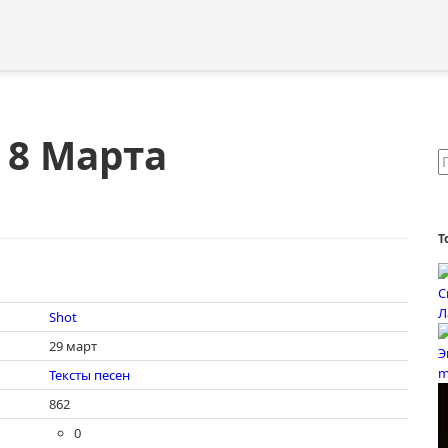
- 8 Марта
Т
Shot
29 март
Тексты песен
862
0