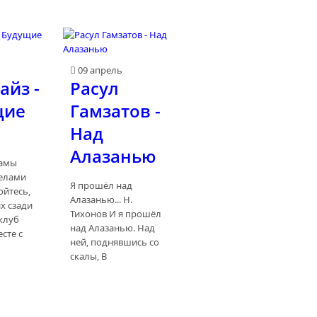
ь
09 апрель
айз -
Расул
щие
Гамзатов -
Над
Алазанью
амы
телами
Я прошёл над
ойтесь,
Алазанью... Н.
х сзади
Тихонов И я прошёл
клуб
над Алазанью. Над
сте с
ней, поднявшись со
скалы, В