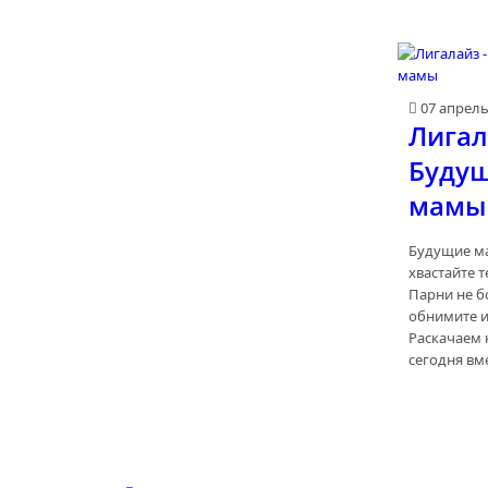
07 апрел
Лигал
Буду
мамы
Будущие м
хвастайте 
Парни не б
обнимите и
Раскачаем 
сегодня вме