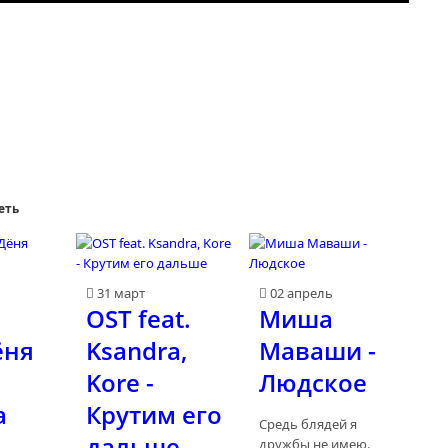
еть
31 март
02 апрель
OST feat.
Миша
ёня
Ksandra,
Маваши -
Kore -
Людское
а
Крутим его
Средь блядей я
дальше
дружбы не имею.