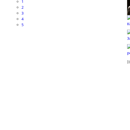
1
2
3
4
5
})