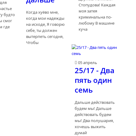
 для
Стопудова! Каждая
частье
моя затея
Когда хуёво мне,
ту будто
криминальна по-
когда мои надежды
ы смог
любому В машине
на исходе, Я говорю
м где
куча
себе, ты должен
вытерпеть сегодня,
Чтобы
05 апрель
25/17 - Два
пять один
семь
Дальше действовать
будем мы! Дальше
действовать будем
мы! Два полушария,
хочешь выжить
думай