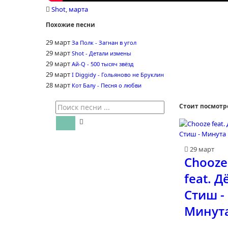
Shot
,
марта
Похожие песни
29 март
За Полк - Загнан в угол
29 март
Shot - Детали измены
29 март
Ай-Q - 500 тысяч звёзд
29 март
I Diggidy - Гольяново не Бруклин
28 март
Кот Балу - Песня о любви
Стоит посмотр
29 март
Chooze
feat. Д
Стиш -
Минут