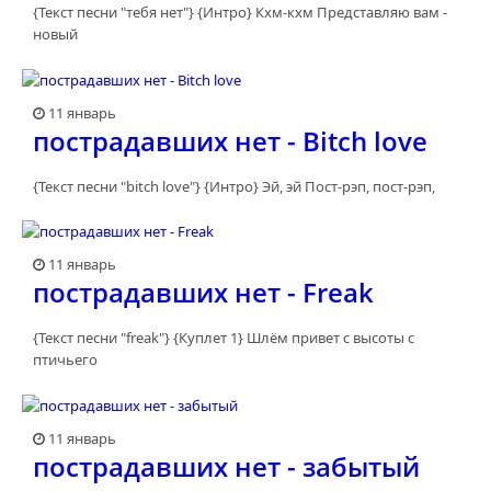
{Текст песни "тебя нет"} {Интро} Кхм-кхм Представляю вам -
новый
11 январь
пострадавших нет - Bitch love
{Текст песни "bitch love"} {Интро} Эй, эй Пост-рэп, пост-рэп,
11 январь
пострадавших нет - Freak
{Текст песни "freak"} {Куплет 1} Шлём привет с высоты с
птичьего
11 январь
пострадавших нет - забытый