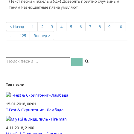
{Текст песни «Тяжёлый Яд»} Доверять приятно случайным
теням Разноцветные пятна умиляют
< Назад
1
2
3
4
5
6
7
8
9
10
...
125
Вперед >
Топ песни
15-01-2018, 00:01
T-Fest & Скриптонит - Ламбада
4-11-2018, 21:00
MiyaGi & Эндшпиль - Fire man