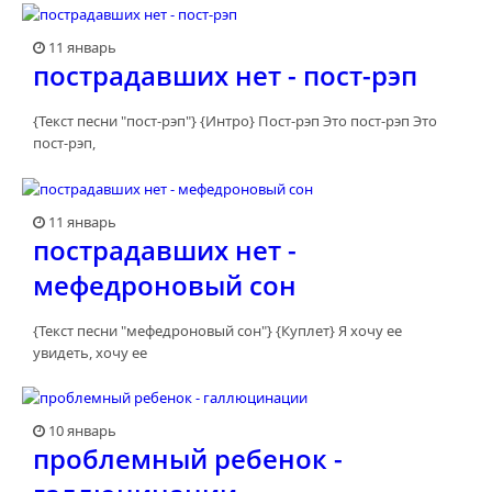
11 январь
пострадавших нет - пост-рэп
{Текст песни "пост-рэп"} {Интро} Пост-рэп Это пост-рэп Это
пост-рэп,
11 январь
пострадавших нет -
мефедроновый сон
{Текст песни "мефедроновый сон"} {Куплет} Я хочу ее
увидеть, хочу ее
10 январь
проблемный ребенок -